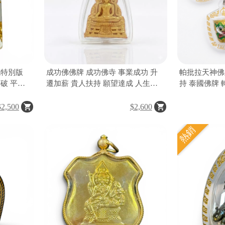
泥特別版
成功佛佛牌 成功佛寺 事業成功 升
帕批拉天神佛
破 平安
遷加薪 貴人扶持 願望達成 人生步
持 泰國佛牌 
步高升 泰國成功佛聖物
煞避邪 化解
財運 事業順
$2,500
$2,600
熱銷