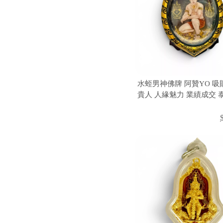
水蛭男神佛牌 阿贊YO 吸
貴人 人緣魅力 業績成交 
聖物