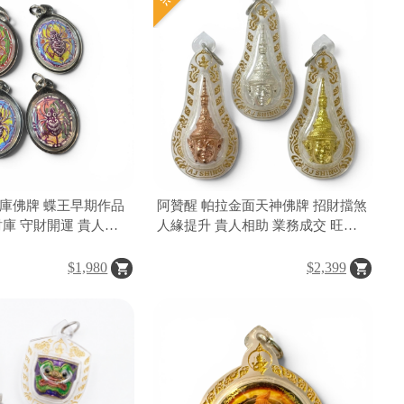
庫佛牌 蝶王早期作品
阿贊醒 帕拉金面天神佛牌 招財擋煞
財庫 守財開運 貴人相
人緣提升 貴人相助 業務成交 旺事
聖物
業 聚財守財 防小人 泰國佛牌聖物
$1,980
$2,399