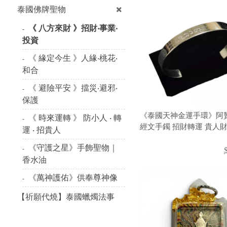
泰國佛牌聖物
《 八方來財 》招財‧事業‧
投資
《 緣定今生 》人緣‧桃花‧
和合
《 避險平安 》擋災‧避邪‧
保護
《泰國天神金運手環》阿
《 時來運轉 》 防小人 ‧ 轉
經文手鐲 招財轉運 貴人財
運 ‧ 招貴人
提升能量手環
《守護之星》手飾聖物｜
香水油
《萬神護佑》供奉尊神像
【祈願代燒】泰國蠟燭法事