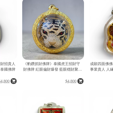
招財招貴人
《豹鑽抓財佛牌》泰國虎王招財守
成願四面佛佛
 泰國佛牌
財佛牌 紅眼偏財爆發 藍眼穩財聚財
事業貴人 人
鎮煞防小人強勢能量款
四面佛聖物
$4,800
$4,800