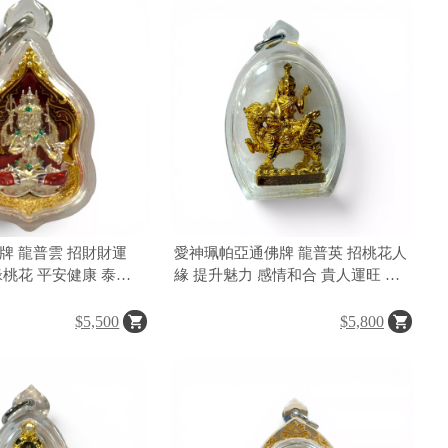
牌 龍普雲 招財財運
愛神珮帕亞通佛牌 龍普英 招桃花人
緣桃花 平安健康 泰國
緣 提升魅力 感情和合 貴人運旺 泰
國愛神聖物
$5,500
$5,800