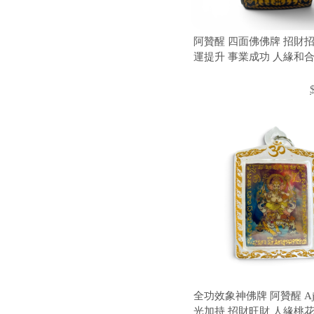
阿贊醒 四面佛佛牌 招財招
運提升 事業成功 人緣和合
護 泰國佛牌
全功效象神佛牌 阿贊醒 Aj S
光加持 招財旺財 人緣桃花