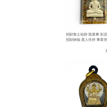
招財魯士祖師 龍婆爽 彩
招財納福 貴人扶持 事業突
護身 泰國聖物