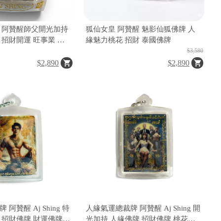
 阿贊醒師父開光加持
狐仙女皇 阿贊醒 魅影仙狐佛牌 人
 招財開運 旺事業 招
緣魅力桃花 招財 泰國佛牌
才人緣 掃除障礙 財運
$3,580
護身
$2,890
$2,890
阿贊醒 Aj Shing 特
人緣氣運總裁牌 阿贊醒 Aj Shing 開
 招財佛牌 財運佛牌
光加持 人緣佛牌 招財佛牌 桃花佛