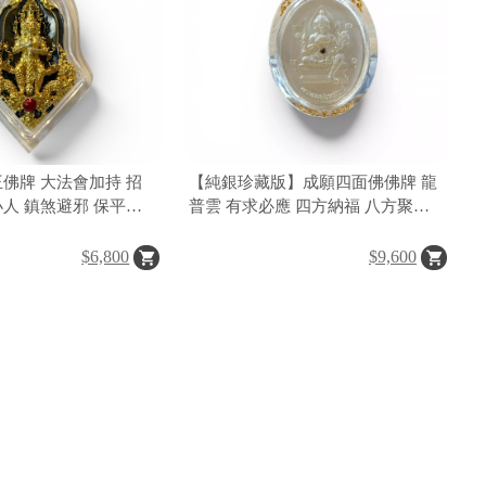
王佛牌 大法會加持 招
【純銀珍藏版】成願四面佛佛牌 龍
小人 鎮煞避邪 保平安
普雲 有求必應 四方納福 八方聚財
業順利 貴人相助 泰國
招財招貴人
$6,800
$9,600