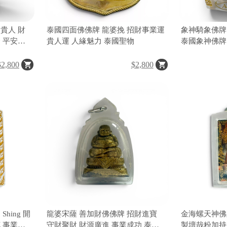
貴人 財
泰國四面佛佛牌 龍婆挽 招財事業運
象神騎象佛牌
 平安守
貴人運 人緣魅力 泰國聖物
泰國象神佛牌
貴人 提升口
亨通 保平安
$2,800
$2,800
hing 開
龍婆宋薩 善加財佛佛牌 招財進寶
金海螺天神佛牌 
 事業成
守財聚財 財源廣進 事業成功 泰國
製壇哉粉加持