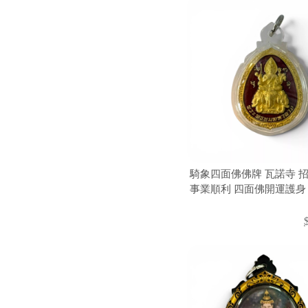
騎象四面佛佛牌 瓦諾寺 
事業順利 四面佛開運護身