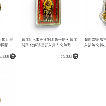
財聚財 招
轉運帕批啦天神佛牌 魯士那洛 轉運
陶衛素彎 鬼
泰國招財
開路 化解阻礙 招財貴人 化煞避邪
財擋煞 化解
泰國聖物
提升氣場 事
佛牌聖物
$5,800
$5,900