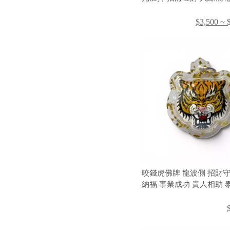
功 貴人運 守護平安 財富
位運勢 泰國佛牌
$3,500 ~ 
咬錢虎佛牌 龍波側 招財守
納福 事業成功 貴人相助 
老虎聖物