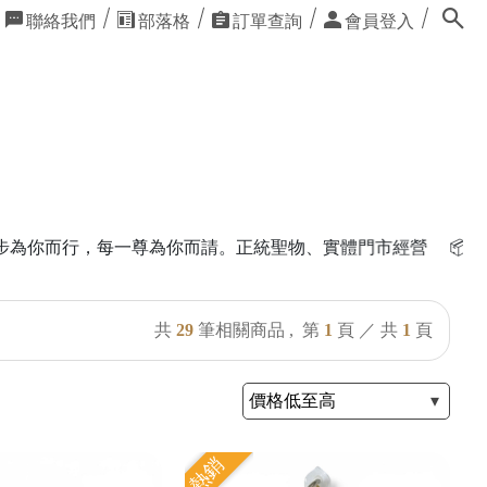
聯絡我們
部落格
訂單查詢
會員登入
為你而請。正統聖物、實體門市經營 📦全館佛具用品滿額享免
共
29
筆相關商品 ,
第
1
頁 ／ 共
1
頁
熱銷