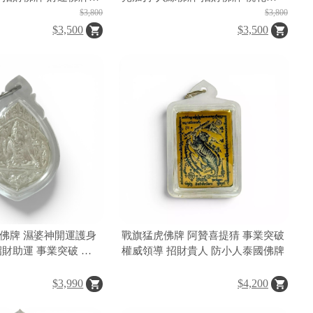
緣 貴人運 補財庫 快速
牌 貴人運 氣運提升 權勢魅力 談判
$3,800
$3,800
牌
業績 事業運 財運 佛牌 泰國佛牌
$3,500
$3,500
佛牌 濕婆神開運護身
戰旗猛虎佛牌 阿贊喜提猜 事業突破
招財助運 事業突破 平
權威領導 招財貴人 防小人泰國佛牌
佛牌聖物
$3,990
$4,200