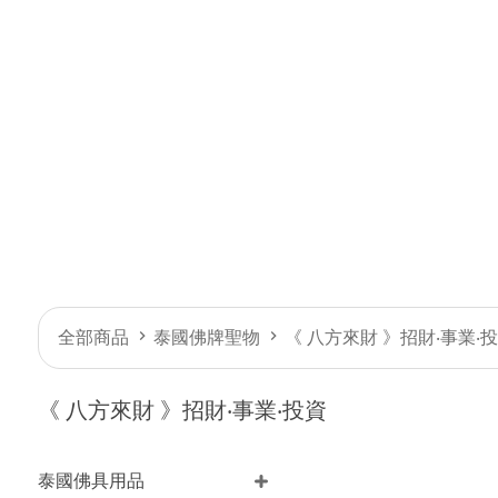
全部商品
泰國佛牌聖物
《 八方來財 》招財‧事業‧
《 八方來財 》招財‧事業‧投資
泰國佛具用品