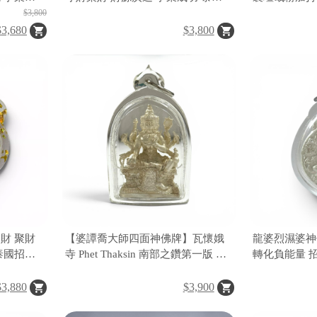
提升 全方
招財佛牌
偏財 正財 人
$3,800
致富 泰國佛
$3,680
$3,800
財 聚財
【婆譚喬大師四面神佛牌】瓦懷娥
龍婆烈濕婆神
泰國招財
寺 Phet Thaksin 南部之鑽第一版 招
轉化負能量 
財納福 招貴人 人緣感情 事業順利
安守護 泰國
有求必應四面佛
$3,880
$3,900