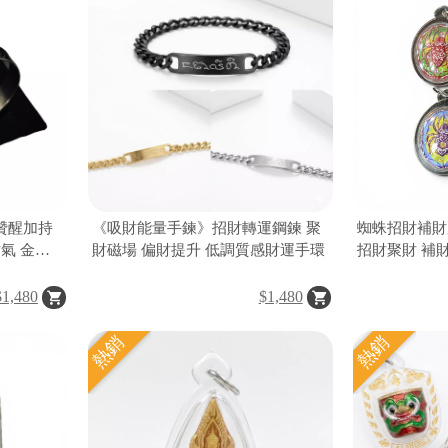
贊醒加持
《吸財能量手鍊》招財轉運鋼鍊 聚
蜘蛛招財補財
氣 金運
財磁場 偏財提升 低調質感財運手環
招財聚財 補
助 泰國佛牌
$1,480
$1,480
熱銷
熱銷