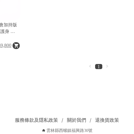
會加持版
護身 泰
$9,800
1
服務條款及隱私政策
關於我們
退換貨政策
雲林縣西螺鎮福興路30號