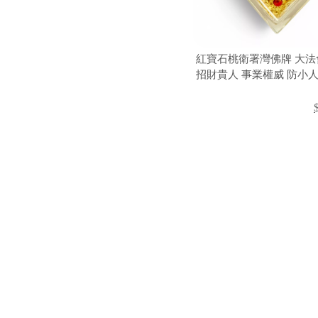
紅寶石桃衛署灣佛牌 大法
招財貴人 事業權威 防小人
國聖物