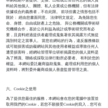
本網站絕不會提供、交換、出租或出售任何您的個人資
料給其他個人、團體、私人企業或公務機關，但有法律
依據或合約義務者，不在此限。 前項但書之情形包括不
限於： 經由您書面同意。 法律明文規定。 為免除您生
命、身體、自由或財產上之危險。 與公務機關或學術研
究機構合作，基於公共利益為統計或學術研究而有必
雲
要，且資料經過提供者處理或蒐集著依其揭露方式無從
林
識別特定之當事人。 當您在網站的行為，違反服務條款
縣
或可能損害或妨礙網站與其他使用者權益或導致任何人
西
遭受損害時，經網站管理單位研析揭露您的個人資料是
螺
為了辨識、聯絡或採取法律行動所必要者。 有利於您的
鎮
權益。 本網站委託廠商協助蒐集、處理或利用您的個人
福
資料時，將對委外廠商或個人善盡監督管理之責。
興
路
30
號
六、Cookie之使用
C
為了提供您最佳的服務，本網站會在您的電腦中放置並
o
p
取用我們的Cookie，若您不願接受Cookie的寫入，您可在
y