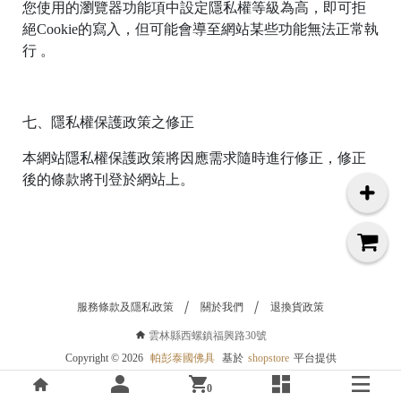
您使用的瀏覽器功能項中設定隱私權等級為高，即可拒
r
i
絕Cookie的寫入，但可能會導至網站某些功能無法正常執
g
行 。
h
t
©
2
0
七、隱私權保護政策之修正
2
6
本網站隱私權保護政策將因應需求隨時進行修正，修正
後的條款將刊登於網站上。
彭
泰
國
佛
具
基
於
s
h
服務條款及隱私政策
關於我們
退換貨政策
o
p
雲林縣西螺鎮福興路30號
s
Copyright ©
2026
帕彭泰國佛具
基於
shopstore
平台提供
t
o
0
r