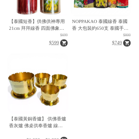
【泰國短香】供佛供神專用
NOPPAKAO 泰國線香 泰國
21cm 拜拜線香 四面佛象神
香 大包裝約650支 泰國手工
適用 天然香料 約600支
香 供佛供神 佛牌供奉香
$699
$800
500g大容量
$599
$749
【泰國黃銅香爐】 供佛香爐
香灰爐 佛桌供奉香爐 線香
塔香適用香爐 小中大尺寸附