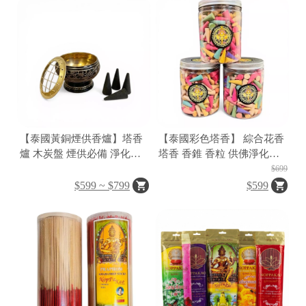
【泰國黃銅煙供香爐】塔香
【泰國彩色塔香】 綜合花香
爐 木炭盤 煙供必備 淨化空
塔香 香錐 香粒 供佛淨化空
間 招財轉運
間 香氛塔香罐裝
$699
$599 ~ $799
$599