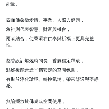
能量。
四面佛象徵愛情、事業、人際與健康，
象神則代表智慧、財富與機會，
雲
林
兩者結合，使香環在供奉與祈福上更具完整
縣
性。
西
螺
鎮
盤香設計燃燒時間長，香氣穩定釋放，
福
點燃後能營造平穩安定的空間氛圍，
興
路
有助於淨化環境、轉換氣場，帶來舒適與寧靜
30
感。
號
C
o
無論擺放於佛桌或空間使用，
p
y