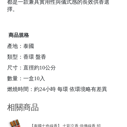
都是一款兼具實用性與儀式感的長效供香選
r
擇。
i
g
h
t
©
2
商品規格
0
2
產地：泰國
6
類型：香環 盤香
彭
泰
國
尺寸：直徑約10公分
佛
具
數量：一盒10入
基
於
燃燒時間：約24小時 每環 依環境略有差異
s
h
o
p
相關商品
s
t
o
r
【泰國七色線香】 七彩立香 供佛線香 招