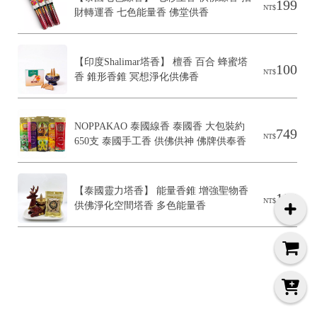
199
e
NT$
財轉運香 七色能量香 佛堂供香
平
台
提
供
【印度Shalimar塔香】 檀香 百合 蜂蜜塔
100
NT$
香 錐形香錐 冥想淨化供佛香
NOPPAKAO 泰國線香 泰國香 大包裝約
749
NT$
650支 泰國手工香 供佛供神 佛牌供奉香
【泰國靈力塔香】 能量香錐 增強聖物香 
100
NT$
供佛淨化空間塔香 多色能量香