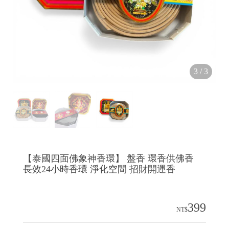
3
/
3
【泰國四面佛象神香環】 盤香 環香供佛香
長效24小時香環 淨化空間 招財開運香
399
NT$