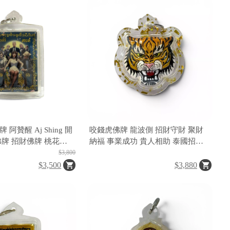
阿贊醒 Aj Shing 開
咬錢虎佛牌 龍波側 招財守財 聚財
佛牌 招財佛牌 桃花佛
納福 事業成功 貴人相助 泰國招財
運提升 權勢魅力 談判
老虎聖物
$3,800
財運 佛牌 泰國佛牌
$3,500
$3,880