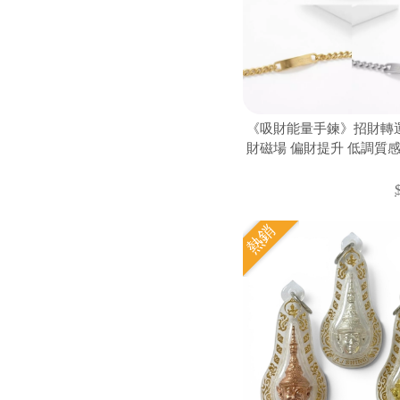
《吸財能量手鍊》招財轉運
財磁場 偏財提升 低調質
熱銷