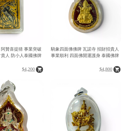
 阿贊喜提猜 事業突破
騎象四面佛佛牌 瓦諾寺 招財招貴人
財貴人 防小人泰國佛牌
事業順利 四面佛開運護身 泰國佛牌
$4,200
$4,800