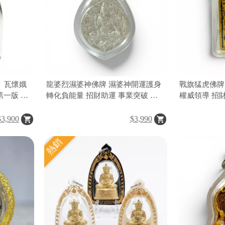
】瓦懷娥
龍婆烈濕婆神佛牌 濕婆神開運護身
戰旗猛虎佛牌
鑽第一版 招
轉化負能量 招財助運 事業突破 平
權威領導 招
事業順利
安守護 泰國佛牌聖物
$3,900
$3,990
熱銷