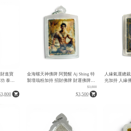
招財進寶
金海螺天神佛牌 阿贊醒 Aj Shing 特
人緣氣運總裁牌 
功 泰國
製壇哉粉加持 招財佛牌 財運佛牌
光加持 人緣
偏財 正財 人緣 貴人運 補財庫 快速
牌 貴人運 氣
$3,800
致富 泰國佛牌
業績 事業運 
$3,800
$3,500