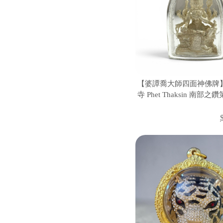
【婆譚喬大師四面神佛牌
寺 Phet Thaksin 南部之
財納福 招貴人 人緣感情 
有求必應四面佛