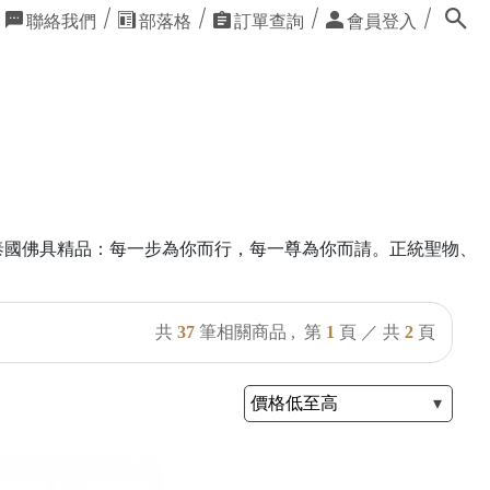
聯絡我們
部落格
訂單查詢
會員登入
為你而行，每一尊為你而請。正統聖物、實體門市經營 📦全館
共
37
筆相關商品 ,
第
1
頁 ／ 共
2
頁