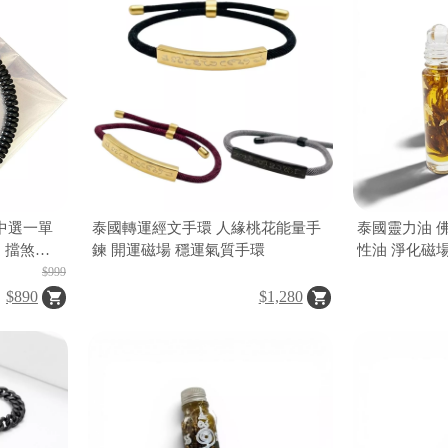
中選一單
泰國轉運經文手環 人緣桃花能量手
泰國靈力油 
 擋煞招
鍊 開運磁場 穩運氣質手環
性油 淨化磁
招財轉運油
$999
$890
$1,280