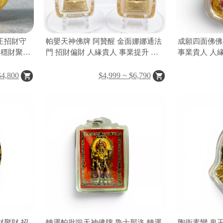
王招財守
帕嬰天神佛牌 阿贊醒 金面娜娜通法
成願四面佛佛
眼穩財聚財
門 招財偏財 人緣貴人 事業提升 防
事業貴人 人
小人 開運佛牌
四面佛聖物
$4,800
$4,999 ~ $6,790
財聚財 招
轉運帕批啦天神佛牌 魯士那洛 轉運
陶衛素彎 鬼