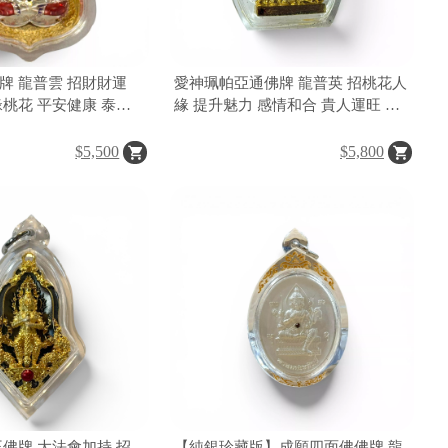
牌 龍普雲 招財財運
愛神珮帕亞通佛牌 龍普英 招桃花人
緣桃花 平安健康 泰國
緣 提升魅力 感情和合 貴人運旺 泰
國愛神聖物
$5,500
$5,800
王佛牌 大法會加持 招
【純銀珍藏版】成願四面佛佛牌 龍