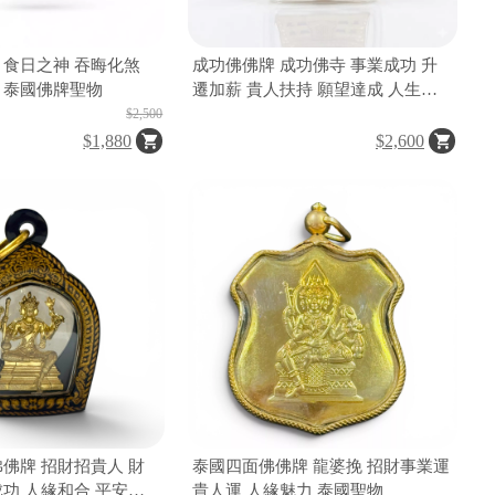
 食日之神 吞晦化煞
成功佛佛牌 成功佛寺 事業成功 升
 泰國佛牌聖物
遷加薪 貴人扶持 願望達成 人生步
步高升 泰國成功佛聖物
$2,500
$1,880
$2,600
佛佛牌 招財招貴人 財
泰國四面佛佛牌 龍婆挽 招財事業運
成功 人緣和合 平安守
貴人運 人緣魅力 泰國聖物