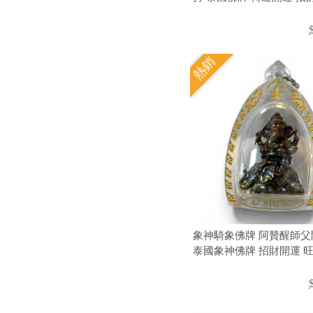
煞避邪 化解阻礙 招貴人 
財運 事業順利 平安護身
熱銷
象神騎象佛牌 阿贊醒師父
泰國象神佛牌 招財開運 旺
貴人 提升口才人緣 掃除障
亨通 保平安護身