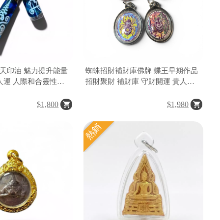
天印油 魅力提升能量
蜘蛛招財補財庫佛牌 蝶王早期作品
貴人運 人際和合靈性香
招財聚財 補財庫 守財開運 貴人相
助 泰國佛牌聖物
$1,800
$1,980
熱銷