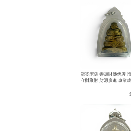
龍婆宋薩 善加財佛佛牌 
守財聚財 財源廣進 事業成
招財佛牌