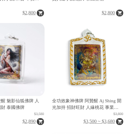
$2,800
$2,800
贊醒 魅影仙狐佛牌 人
全功效象神佛牌 阿贊醒 Aj Shing 開
招財 泰國佛牌
光加持 招財旺財 人緣桃花 事業成
功 貴人運 守護平安 財富提升 全方
$3,580
$3,800
位運勢 泰國佛牌
$2,890
$3,500 ~ $3,680