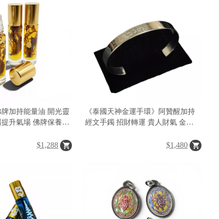
佛牌加持能量油 開光靈
《泰國天神金運手環》阿贊醒加持
場提升氣場 佛牌保養油
經文手鐲 招財轉運 貴人財氣 金運
提升能量手環
$1,288
$1,480