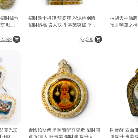
 招財擋煞
招財魯士祖師 龍婆爽 彩泥特別版
拉胡天神佛牌
交 旺事
招財納福 貴人扶持 事業突破 平安
招財轉運之神
佛牌聖物
護身 泰國聖物
$2,399
$2,500
父開光加
泰國帕嬰佛牌 阿贊醒尊督造 招財開
阿贊醒 四面
財旺財 擋
運 招貴人 旺事業 偏財運 提升人緣
運提升 事業