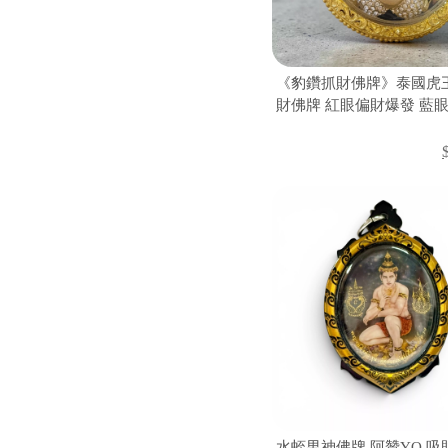
《豹鑽抓財佛牌》泰國虎
財佛牌 紅眼偏財爆發 藍
鎮煞防小人強勢能量款
水蛭男神佛牌 阿贊YO 吸