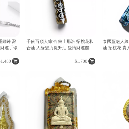
鋼鍊 聚
千依百順人緣油 魯士那洛 招桃花和
泰國藍魅人緣
感財運手環
合油 人緣魅力提升油 愛情財運能量
油 招桃花 
油 貴人運開運油
油
$1,480
$1,700