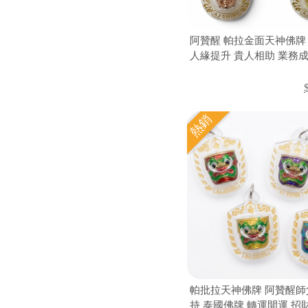
阿贊醒 帕拉金面天神佛牌
人緣提升 貴人相助 業務成
業 聚財守財 防小人 泰國
熱銷
帕批拉天神佛牌 阿贊醒師
持 泰國佛牌 轉運開運 招