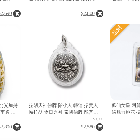
提升人緣
桃花 防小人 願望成真 泰國佛牌聖
護 泰國佛牌
物
$2,690
$2,800
熱銷
開光加持
拉胡天神佛牌 除小人 轉運 招貴人
狐仙女皇 阿
事業 招
帕拉胡 食日之神 泰國佛牌 龍普洛
緣魅力桃花 
礙 財運
羅喉
$3,000
$2,890
$2,580