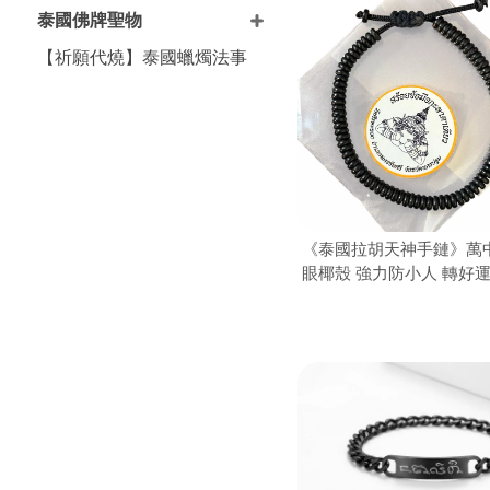
泰國佛牌聖物
【祈願代燒】泰國蠟燭法事
《泰國拉胡天神手鏈》萬
眼椰殼 強力防小人 轉好運
財能量手鍊