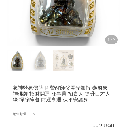
1
/
3
象神騎象佛牌 阿贊醒師父開光加持 泰國象
神佛牌 招財開運 旺事業 招貴人 提升口才人
緣 掃除障礙 財運亨通 保平安護身
銷售數量：
16
2,890