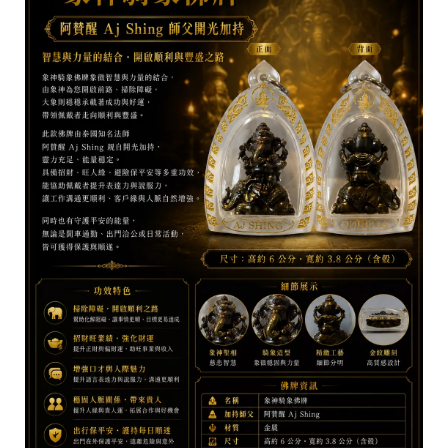
r
i
g
h
t
©
2
0
2
6
彭
泰
國
佛
具
基
於
s
h
o
p
s
t
o
r