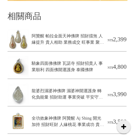
相關商品
阿贊醒 帕拉金面天神佛牌 招財擋煞 人
2,399
NT$
緣提升 貴人相助 業務成交 旺事業 聚財
守財 防小人 泰國佛牌聖物
騎象四面佛佛牌 瓦諾寺 招財招貴人 事
4,800
NT$
業順利 四面佛開運護身 泰國佛牌
龍婆烈濕婆神佛牌 濕婆神開運護身 轉
3,990
NT$
化負能量 招財助運 事業突破 平安守護 
泰國佛牌聖物
全功效象神佛牌 阿贊醒 Aj Shing 開光
3,500
NT$
加持 招財旺財 人緣桃花 事業成功 貴人
運 守護平安 財富提升 全方位運勢 泰國