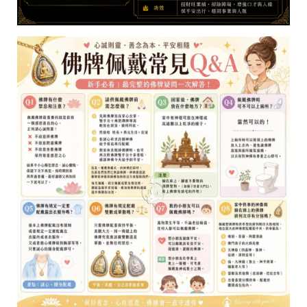
e
平
台
提
供