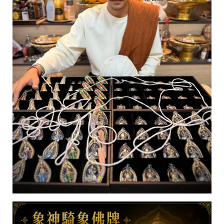
雲
林
縣
西
螺
鎮
福
興
路
30
號
C
o
p
y