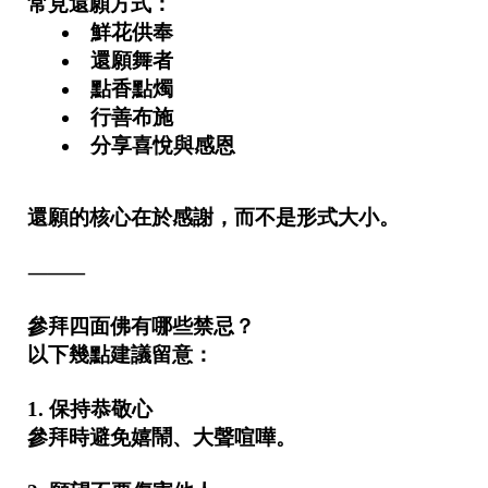
常見還願方式：
鮮花供奉
還願舞者
點香點燭
行善布施
分享喜悅與感恩
還願的核心在於感謝，而不是形式大小。
⸻
參拜四面佛有哪些禁忌？
以下幾點建議留意：
1. 保持恭敬心
參拜時避免嬉鬧、大聲喧嘩。