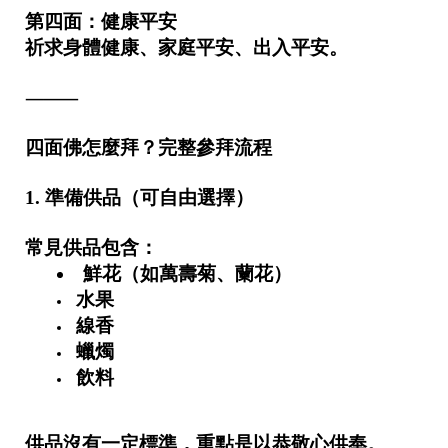
第四面：健康平安
祈求身體健康、家庭平安、出入平安。
⸻
雲
四面佛怎麼拜？完整參拜流程
林
縣
1. 準備供品（可自由選擇）
西
螺
常見供品包含：
鎮
福
鮮花（如萬壽菊、蘭花）
興
水果
路
線香
30
蠟燭
號
飲料
C
o
p
供品沒有一定標準，重點是以恭敬心供奉。
y