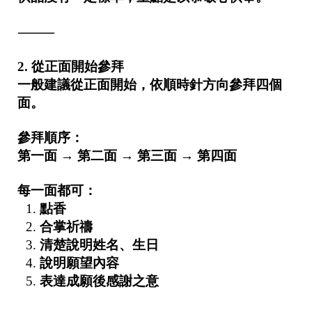
r
i
⸻
g
h
t
2. 從正面開始參拜
©
2
一般建議從正面開始，依順時針方向參拜四個
0
面。
2
6
參拜順序：
彭
泰
第一面 → 第二面 → 第三面 → 第四面
國
佛
具
每一面都可：
基
點香
於
s
合掌祈禱
h
清楚說明姓名、生日
o
p
說明願望內容
s
表達成願後感謝之意
t
o
r