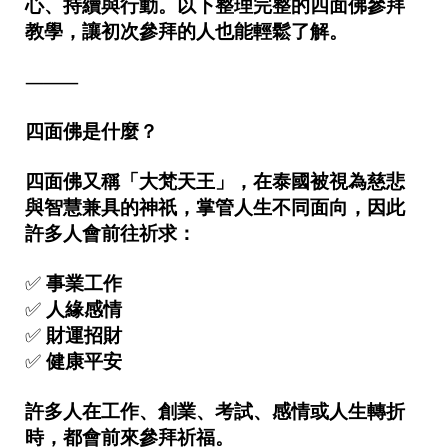
心、持續與行動。以下整理完整的四面佛參拜
教學，讓初次參拜的人也能輕鬆了解。
⸻
四面佛是什麼？
四面佛又稱「大梵天王」，在泰國被視為慈悲
與智慧兼具的神祇，掌管人生不同面向，因此
許多人會前往祈求：
✅
事業工作
✅
人緣感情
✅
財運招財
✅
健康平安
許多人在工作、創業、考試、感情或人生轉折
時，都會前來參拜祈福。