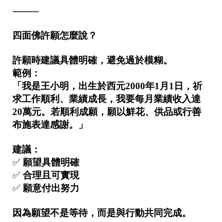
e
⸻
平
台
提
四面佛許願怎麼說？
供
許願時建議具體明確，避免過於模糊。
範例：
「我是王小明，出生於西元2000年1月1日，祈
求工作順利、業績成長，我要每月業績收入達
20萬元。若順利成願，願以鮮花、供品或行善
布施表達感謝。」
建議：
✅
願望具體明確
✅
合理且可實現
✅
願意付出努力
因為願望不是等待，而是與行動共同完成。