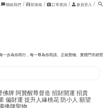
聯絡我們
部落格
訂單查詢
會員登入
物、實體門市經營 📦全館佛具用品滿額享免運優惠！ 📱尋
嬰佛牌 阿贊醒尊督造 招財開運 招貴
業 偏財運 提升人緣桃花 防小人 願望
泰國佛牌聖物