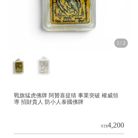
1
/
2
戰旗猛虎佛牌 阿贊喜提猜 事業突破 權威領
導 招財貴人 防小人泰國佛牌
4,200
NT$