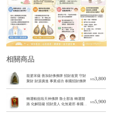
r
i
g
h
t
©
2
0
2
6
彭
泰
相關商品
國
佛
具
基
龍婆宋薩 善加財佛佛牌 招財進寶 守財
於
3,800
NT$
s
聚財 財源廣進 事業成功 泰國招財佛牌
h
o
p
s
轉運帕批啦天神佛牌 魯士那洛 轉運開
5,900
t
NT$
路 化解阻礙 招財貴人 化煞避邪 泰國聖
o
物
r