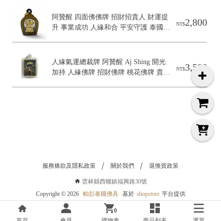
e
平
阿贊醒 四面佛佛牌 招財招貴人 財運提
台
2,800
NT$
升 事業成功 人緣和合 平安守護 泰國佛
提
供
牌
人緣氣運總裁牌 阿贊醒 Aj Shing 開光
3,500
NT$
加持 人緣佛牌 招財佛牌 桃花佛牌 貴人
運 氣運提升 權勢魅力 談判業績 事業運 
財運 佛牌 泰國佛牌
服務條款及隱私政策
關於我們
退換貨政策
雲林縣西螺鎮福興路30號
Copyright ©
2026
帕彭泰國佛具
基於
shopstore
平台提供
0
首頁
會員
購物車
商品列表
選單