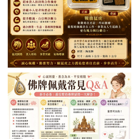
雲
林
縣
西
螺
鎮
福
興
路
30
號
C
o
p
y