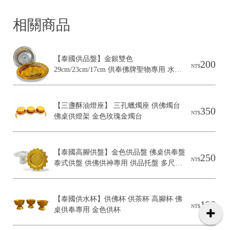
相關商品
【泰國供品盤】金銀雙色 
200
雲
NT$
29cm/23cm/17cm 供奉佛牌聖物專用 水果
林
盤 佛堂用品 雕花裝飾盤
縣
西
【三盞酥油燈座】 三孔蠟燭座 供佛燭台 
350
NT$
螺
佛桌供燈架 金色玫瑰金燭台
鎮
福
興
【泰國高腳供盤】金色供品盤 佛桌供奉盤 
250
NT$
泰式供盤 供佛供神專用 供品托盤 多尺寸
路
可選
30
號
【泰國供水杯】供佛杯 供茶杯 高腳杯 佛
C
199
NT$
桌供奉專用 金色供杯
o
p
y