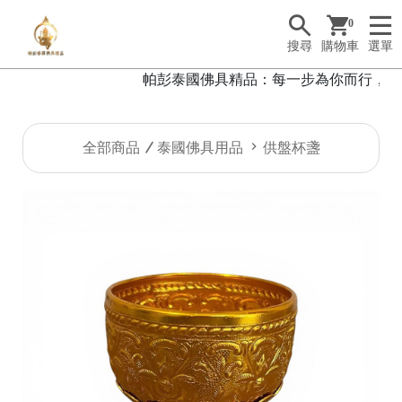
0
搜尋
購物車
選單
帕彭泰國佛具精品：每一步為你而行，每一
全部商品
泰國佛具用品
供盤杯盞