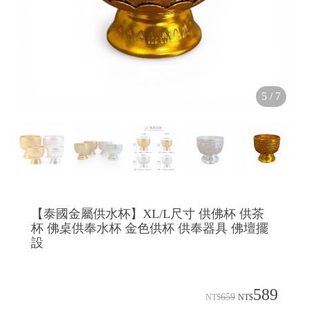
5
/
7
【泰國金屬供水杯】XL/L尺寸 供佛杯 供茶
杯 佛桌供奉水杯 金色供杯 供奉器具 佛壇擺
設
589
659
NT$
NT$