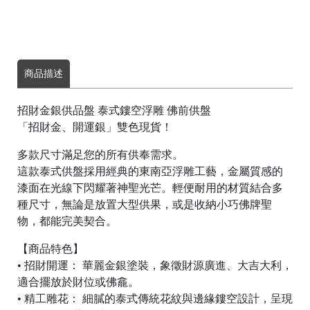
商品描述
雲
林
招財金銀供品盤 泰式鏤空浮雕 佛前供盤
縣
「招財金、開運銀」雙色現貨！
西
螺
多款尺寸滿足您的所有供奉需求。
鎮
這款泰式供盤採用經典的東南亞浮雕工藝，金屬質感的
福
漆面在光線下閃耀著神聖光芒。輕便耐用的材質結合多
興
種尺寸，無論是放置大型供果，或是收納小巧佛牌聖
路
物，都能完美契合。
30
【商品特色】
號
• 招財開運： 華麗金銀塗裝，象徵財源廣進、大吉大利，
C
適合擺放於財位或佛龕。
o
p
• 精工雕花： 細膩的泰式傳統花紋與邊緣鏤空設計，呈現
y