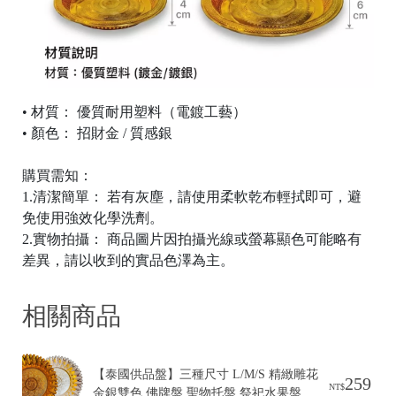
e
平
台
提
供
• 材質： 優質耐用塑料（電鍍工藝）
• 顏色： 招財金 / 質感銀
購買需知：
1.
清潔簡單： 若有灰塵，請使用柔軟乾布輕拭即可，避
免使用強效化學洗劑。
2.
實物拍攝： 商品圖片因拍攝光線或螢幕顯色可能略有
差異，請以收到的實品色澤為主。
相關商品
【泰國供品盤】三種尺寸 L/M/S 精緻雕花 
259
NT$
金銀雙色 佛牌盤 聖物托盤 祭祀水果盤 佛