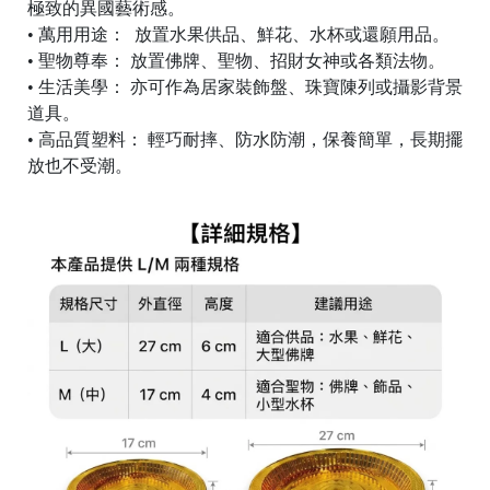
極致的異國藝術感。
r
i
• 萬用用途： 放置水果供品、鮮花、水杯或還願用品。
g
• 聖物尊奉： 放置佛牌、聖物、招財女神或各類法物。
h
• 生活美學： 亦可作為居家裝飾盤、珠寶陳列或攝影背景
t
©
道具。
2
• 高品質塑料： 輕巧耐摔、防水防潮，保養簡單，長期擺
0
2
放也不受潮。
6
彭
泰
國
佛
具
基
於
s
h
o
p
s
t
o
r