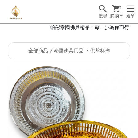
0
搜尋
購物車
選單
帕彭泰國佛具精品：每一步為你而行，每一
全部商品
泰國佛具用品
供盤杯盞