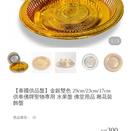
1
/
5
【泰國供品盤】金銀雙色 29cm/23cm/17cm
供奉佛牌聖物專用 水果盤 佛堂用品 雕花裝
飾盤
商品庫存：
19
300